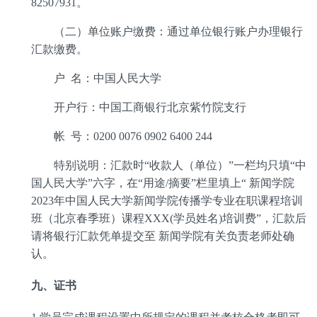
82507931
。
（二）单位账户缴费：通过单位银行账户办理银行
汇款缴费。
户
名：中国人民大学
开户行：中国工商银行北京紫竹院支行
帐
号：
0200 0076 0902 6400 244
特别说明：汇款时
“
收款人（单位）
”
一栏均只填
“
中
国人民大学
”
六字，在
“
用途
/
摘要
”
栏里填上
“
新闻学院
2023
年中国人民大学新闻学院传播学专业在职课程培训
班（北京春季班）课程
XXX(
学员姓名
)
培训费
”
，汇款后
请将银行汇款凭单提交至
新闻学院有关负责老师处确
认。
九、证书