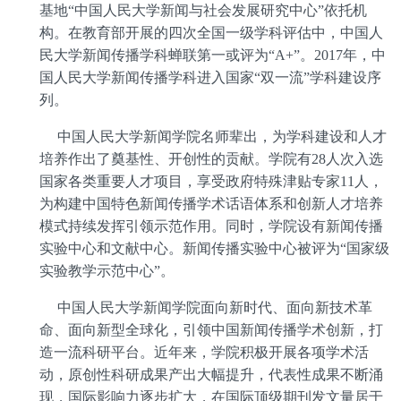
基地
“
中国人民大学新闻与社会发展研究中心
”
依托机
构。在教育部开展的四次全国一级学科评估中，中国人
民大学新闻传播学科蝉联第一或评为
“A+”
。
2017
年，中
国人民大学新闻传播学科进入国家
“
双一流
”
学科建设序
列。
中国人民大学新闻学院名师辈出，为学科建设和人才
培养作出了奠基性、开创性的贡献。学院有
28
人次入选
国家各类重要人才项目，享受政府特殊津贴专家
11
人，
为构建中国特色新闻传播学术话语体系和创新人才培养
模式持续发挥引领示范作用。同时，学院设有新闻传播
实验中心和文献中心。新闻传播实验中心被评为
“
国家级
实验教学示范中心
”
。
中国人民大学新闻学院面向新时代、面向新技术革
命、面向新型全球化，引领中国新闻传播学术创新，打
造一流科研平台。近年来，学院积极开展各项学术活
动，原创性科研成果产出大幅提升，代表性成果不断涌
现，国际影响力逐步扩大，在国际顶级期刊发文量居于